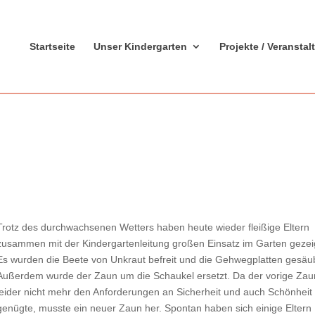
Startseite
Unser Kindergarten
Projekte / Veransta
Trotz des durchwachsenen Wetters haben heute wieder fleißige Eltern
zusammen mit der Kindergartenleitung großen Einsatz im Garten gezei
Es wurden die Beete von Unkraut befreit und die Gehwegplatten gesäub
Außerdem wurde der Zaun um die Schaukel ersetzt. Da der vorige Zau
leider nicht mehr den Anforderungen an Sicherheit und auch Schönheit
genügte, musste ein neuer Zaun her. Spontan haben sich einige Eltern