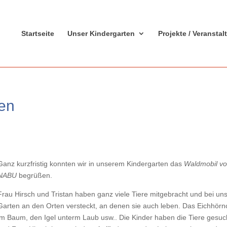
Startseite
Unser Kindergarten
Projekte / Veransta
en
Ganz kurzfristig konnten wir in unserem Kindergarten das
Waldmobil v
NABU
begrüßen.
Frau Hirsch und Tristan haben ganz viele Tiere mitgebracht und bei un
Garten an den Orten versteckt, an denen sie auch leben. Das Eichhör
im Baum, den Igel unterm Laub usw.. Die Kinder haben die Tiere gesuc