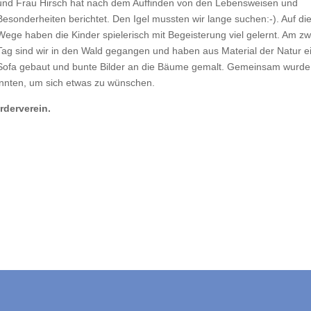
und Frau Hirsch hat nach dem Auffinden von den Lebensweisen und
Besonderheiten berichtet. Den Igel mussten wir lange suchen:-). Auf d
Wege haben die Kinder spielerisch mit Begeisterung viel gelernt. Am zw
Tag sind wir in den Wald gegangen und haben aus Material der Natur e
Sofa gebaut und bunte Bilder an die Bäume gemalt. Gemeinsam wurde
konnten, um sich etwas zu wünschen.
rderverein.