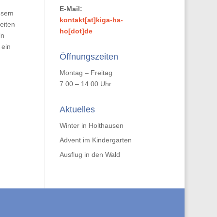
E-Mail:
iesem
kontakt[at]kiga-ha-
eiten
ho[dot]de
in
 ein
Öffnungszeiten
Montag – Freitag
7.00 – 14.00 Uhr
Aktuelles
Winter in Holthausen
Advent im Kindergarten
Ausflug in den Wald